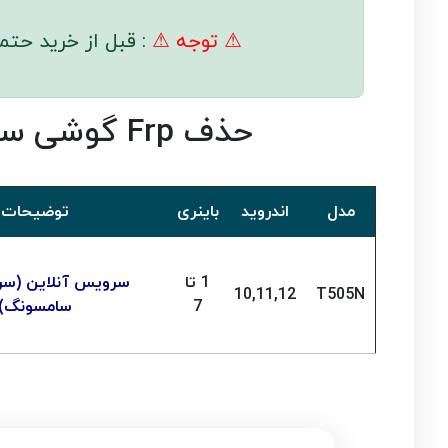
⚠ توجه ⚠
: قبل از خرید حتم
حذف Frp گوشی سامسونگ Galaxy Tab A7 10.4 (2020) LTE T505N
مدل
اندروید
باینری
توضیحات
1 تا
سرویس آنلاین (سر
10,11,12
T505N
7
سامسونگ)