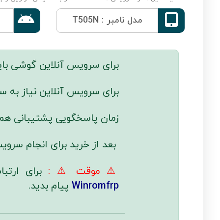


مدل نامبر : T505N
برای سرویس آنلاین گوشی باید 
برای سرویس آنلاین نیاز به
زمان پاسخگویی پشتیبانی همه
بعد از خرید برای انجام سروی
⚠ موقت ⚠ :
برای ارتب
Winromfrp
پیام بدید.