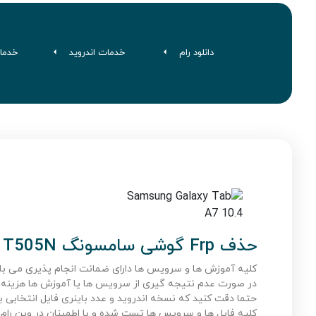
دانلود رام
خدمات اندروید
خدما
حذف Frp گوشی سامسونگ Galaxy Tab A7 10.4 (2020) LTE T505N
کلیه آموزش ها و سرویس ها دارای ضمانت انجام پذیری می با
در صورت عدم نتیجه گیری از سرویس ها یا آموزش ها هزینه 
حتما دقت کنید که نسخه اندروید و عدد باینری فایل انتخابی با
کلیه فایل ها و سرویس ها تست شده و با اطمینان در وین رام ق