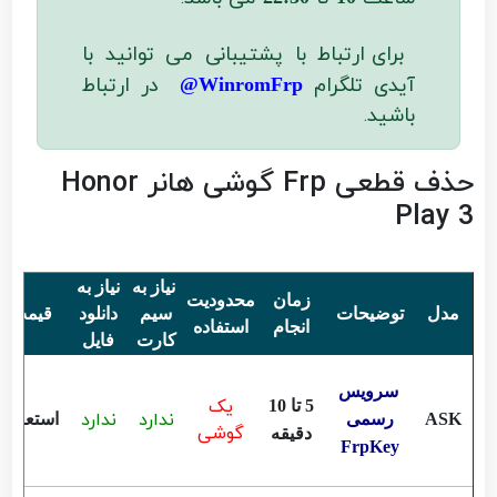
برای ارتباط با پشتیبانی می توانید با
آیدی تلگرام
در ارتباط
WinromFrp@
باشید
.
حذف قطعی Frp گوشی هانر Honor
Play 3
نیاز به
نیاز به
زمان
محدودیت
مدل
توضیحات
سیم
دانلود
قیمت
انجام
استفاده
کارت
فایل
سرویس
یک
5 تا 10
ندارد
ندارد
ASK
رسمی
استعلام
گوشی
دقیقه
FrpKey