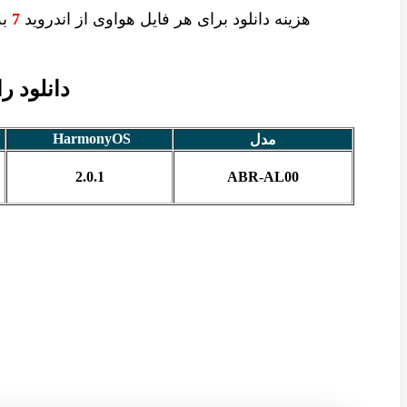
هزینه دانلود برای
هر فایل
هواوی از اندروید
7
به 
دانلود رام
HarmonyOS
مدل
2.0.1
ABR-AL00