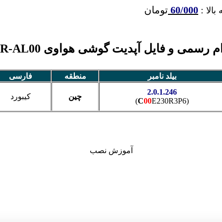
:
60/000
تومان
بالا
 رسمی و فایل آپدیت گوشی هواوی P50 ABR-AL00
بیلد نامبر
منطقه
فارسی
2.0.1.246
چین
کیبورد
C
00
E230R3P6)
(
آموزش نصب