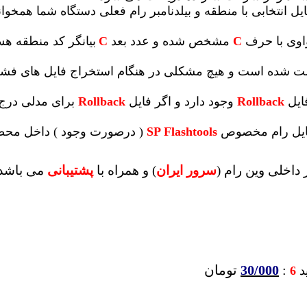
یل انتخابی با منطقه و بیلدنامبر رام فعلی دستگاه شما همخوانی 
واوی با حرف
C
مشخص شده و عدد بعد
C
بیانگر کد منطقه ه
 تست شده است و هیچ مشکلی در هنگام استخراج فایل های ف
ایل
Rollback
وجود دارد و اگر فایل
Rollback
برای مدلی درج 
 فایل رام مخصوص
SP Flashtools
( درصورت وجود ) داخل محصو
داخلی وین رام (
سرور ایران
)
و همراه با
پشتیبانی
می باشد
:
30/000
تومان
ید
6