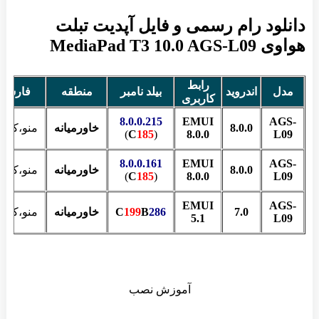
دانلود رام رسمی و فایل آپدیت تبلت
هواوی MediaPad T3 10.0 AGS-L09
رابط
مدل
اندروید
بیلد نامبر
منطقه
فارسی
کاربری
8.0.0.215
EMUI
AGS-
8.0.0
خاورمیانه
منو،کیبو
)
C
185
(
8.0.0
L09
8.0.0.161
EMUI
AGS-
8.0.0
خاورمیانه
منو،کیبو
)
C
185
(
8.0.0
L09
EMUI
AGS-
7.0
286
B
199
C
خاورمیانه
منو،کیبو
5.1
L09
آموزش نصب