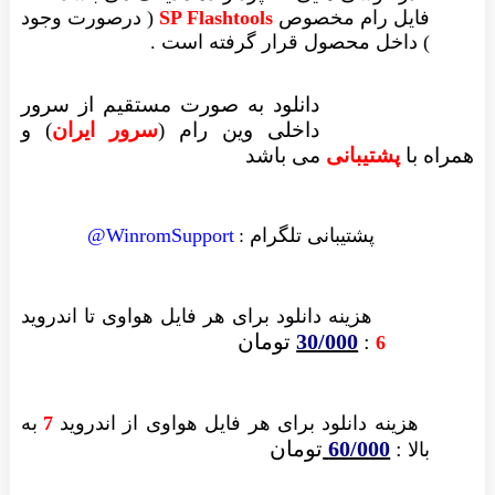
فایل رام مخصوص
SP Flashtools
( درصورت وجود
) داخل محصول قرار گرفته است .
دانلود به صورت مستقیم از سرور
داخلی وین رام (
سرور ایران
)
و
همراه با
پشتیبانی
می باشد
پشتیبانی تلگرام :
WinromSupport@
هزینه دانلود
برای هر فایل
هواوی تا اندروید
:
30/000
تومان
6
هزینه دانلود برای
هر فایل
هواوی از اندروید
7
به
:
60/000
تومان
بالا