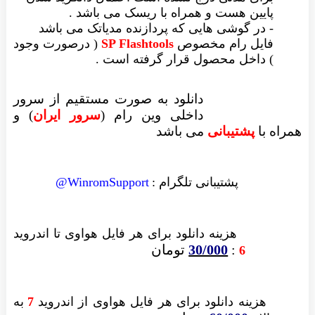
یین هست و همراه با ریسک می باشد .
در گوشی هایی که پردازنده مدیاتک می باشد
یل رام مخصوص
SP Flashtools
( درصورت وجود
داخل محصول قرار گرفته است .
دانلود به صورت مستقیم از سرور
داخلی وین رام (
سرور ایران
)
و
ا
پشتیبانی
می باشد
پشتیبانی تلگرام :
WinromSupport@
هزینه دانلود
برای هر فایل
هواوی تا اندروید
:
30/000
تومان
6
زینه دانلود برای
هر فایل
هواوی از اندروید
7
به