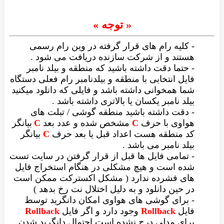
« توجه »
کلیه رام های قرار گرفته در وین رام رسمی
تند و از شرکت سازنده دریافت می شود .
حتما دقت داشته باشید که منطقه و بیلد نامبر
یل انتخابی با منطقه و بیلدنامبر رام فعلی دستگاه
ا همخوانی داشته باشد و فایلی که دانلود میکنید
لد نامبر یکسان یا بالاتری داشته باشد .
دقت داشته باشید منطقه گوشی / تبلت های
اوی با حرف
C
مشخص شده و عدد بعد
C
بیانگر
 منطقه هست اعداد قبل یا بعد حرف
C
بیانگر
لد نامبر می باشد .
تمامی فایل ها قبل از قرار گرفتن در سایت تست
ه است و هیچ مشکلی در هنگام استخراج فایل
ی فشرده ندارد ( مشکل اکسترکت ممکن است
 حین دانلود و به دلیل اختلال نت رخ بدهد )
برای گوشی های هواوی امکان دانگرید توسط
یل
Rollback
وجود دارد و اگر فایل
Rollback
ای مدلی درج نشده است احتمال دانگرید شدن