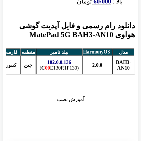
:
60/000
تومان
ا
د رام رسمی و فایل آپدیت گوشی
MatePa
HarmonyOS
بیلد نامبر
منطقه
فارسی
حجم
4.50
102.0.0.136
B
2.0.0
چین
کیبورد
GB
C
00
E130R1P130)
(
آموزش نصب