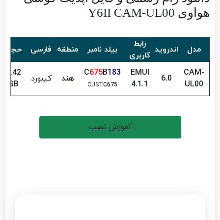
هواوی Y6II CAM-UL00
رابط
مدل
اندروید
بیلد نامبر
منطقه
فارسی
حجم
کاربری
1.42
C
675
B
183
EMUI
CAM-
6.0
هند
کیبورد
GB
4.1.1
UL00
CUST
C675
آموزش نصب