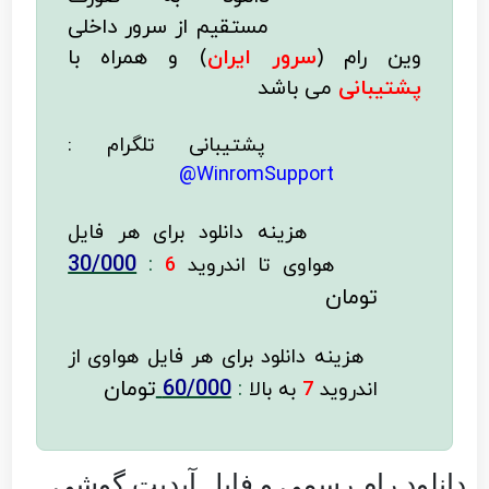
مستقیم از سرور داخلی
وین رام (
سرور ایران
)
و همراه با
پشتیبانی
می باشد
پشتیبانی تلگرام :
WinromSupport@
هزینه دانلود
برای هر فایل
30/000
:
هواوی تا اندروید
6
تومان
هزینه دانلود برای
هر فایل
هواوی از
:
60/000
تومان
اندروید
7
به بالا
دانلود رام رسمی و فایل آپدیت گوشی