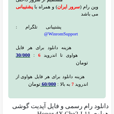
وین رام (
سرور ایران
)
و همراه با
پشتیبانی
می باشد
پشتیبانی تلگرام :
WinromSupport@
هزینه دانلود
برای هر فایل
30/000
:
هواوی تا اندروید
6
تومان
هزینه دانلود برای
هر فایل
هواوی از
:
60/000
تومان
اندروید
7
به بالا
دانلود رام رسمی و فایل آپدیت گوشی
هواوی Honor 4X Che2-L11