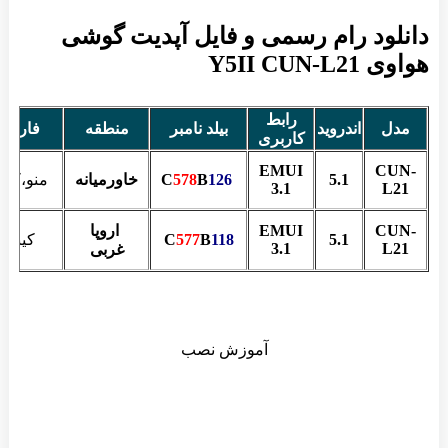
دانلود رام رسمی و فایل آپدیت گوشی
هواوی Y5II CUN-L21
رابط
مدل
اندروید
بیلد نامبر
منطقه
فارسی
کاربری
EMUI
CUN-
5.1
C
126
B
578
خاورمیانه
منو،کیبو
3.1
L21
CUN-
EMUI
اروپا
5.1
118
B
577
C
کیبورد
3.1
L21
غربی
آموزش نصب