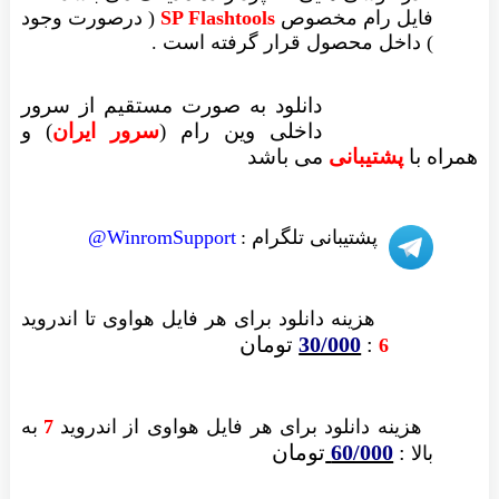
فایل رام مخصوص
SP Flashtools
( درصورت وجود
) داخل محصول قرار گرفته است .
دانلود به صورت مستقیم از سرور
داخلی وین رام (
سرور ایران
)
و
همراه با
پشتیبانی
می باشد
پشتیبانی تلگرام :
WinromSupport@
هزینه دانلود
برای هر فایل
هواوی تا اندروید
:
30/000
تومان
6
هزینه دانلود برای
هر فایل
هواوی از اندروید
7
به
:
60/000
تومان
بالا