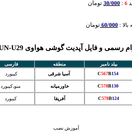
:
30/000
تومان
ید
6
:
60/000
تومان
بالا
م رسمی و فایل آپدیت گوشی هواوی Y5II CUN-U29
بیلد نامبر
منطقه
فارسی
567
B
154
C
آسیا شرقی
کیبورد
578
B
130
C
خاورمیانه
منو،کیبورد
C
578
B
124
آفریقا
کیبورد
آموزش نصب