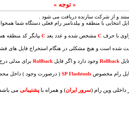
« توجه »
ستند و از شرکت سازنده دریافت می شود .
یل انتخابی با منطقه و بیلدنامبر رام فعلی دستگاه شما همخوانی 
واوی با حرف
C
مشخص شده و عدد بعد
C
بیانگر کد منطقه ه
 تست شده است و هیچ مشکلی در هنگام استخراج فایل های ف
ایل
Rollback
وجود دارد و اگر فایل
Rollback
برای مدلی درج 
 فایل رام مخصوص
SP Flashtools
( درصورت وجود ) داخل محصو
داخلی وین رام (
سرور ایران
)
و همراه با
پشتیبانی
می باشد