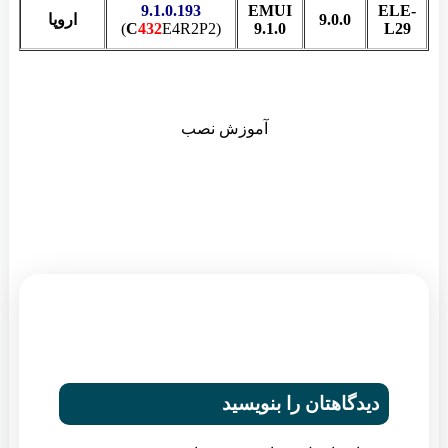
9.1.0.193
EMUI
ELE-
9.0.0
اروپا
C
432
E4R2P2)
(
9.1.0
L29
آموزش نصب
دیدگاهتان را بنویسید