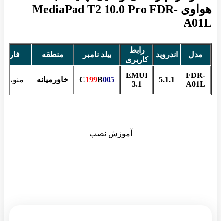
هواوی MediaPad T2 10.0 Pro FDR-
A01L
رابط
مدل
اندروید
بیلد نامبر
منطقه
فارسی
کاربری
EMUI
FDR-
5.1.1
005
B
199
C
خاورمیانه
منو،کیبو
3.1
A01L
آموزش نصب