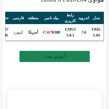
رابط
مدل
اندروید
بیلد نامبر
منطقه
فارسی
حجم
کاربری
2.37
EMUI
FRD-
7.0
388
B
567
C
آمریکا
کیبورد
GB
5.0.1
L04
آموزش نصب