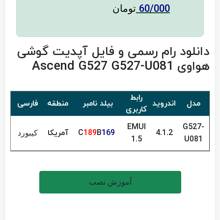
60/000
تومان
دانلود رام رسمی و فایل آپدیت گوشی
هواوی Ascend G527 G527-U081
رابط
مدل
اندروید
بیلد نامبر
منطقه
فارسی
حج
کاربری
94
EMUI
G527-
4.1.2
C
169
B
189
آمریکا
کیبورد
MB
1.5
U081
آموزش نصب