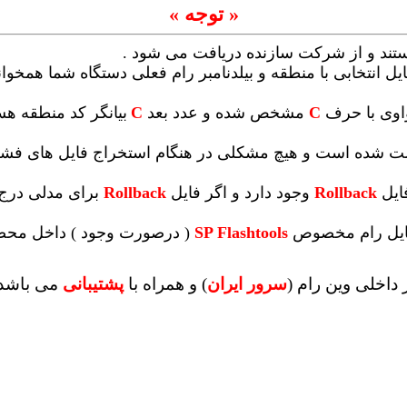
« توجه »
ستند و از شرکت سازنده دریافت می شود .
یل انتخابی با منطقه و بیلدنامبر رام فعلی دستگاه شما همخوانی 
واوی با حرف
C
مشخص شده و عدد بعد
C
بیانگر کد منطقه ه
 تست شده است و هیچ مشکلی در هنگام استخراج فایل های ف
ایل
Rollback
وجود دارد و اگر فایل
Rollback
برای مدلی درج 
 فایل رام مخصوص
SP Flashtools
( درصورت وجود ) داخل محصو
داخلی وین رام (
سرور ایران
)
و همراه با
پشتیبانی
می باشد