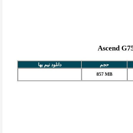
حجم
دانلود نیم بها
857 MB