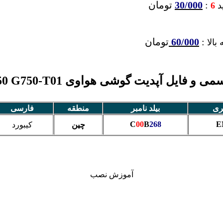
:
30/000
تومان
ید
6
:
60/000
تومان
بالا
 فایل آپدیت گوشی هواوی Ascend G750 G750-T01
ری
بیلد نامبر
منطقه
فارسی
C
00
B
268
E
چین
کیبورد
آموزش نصب