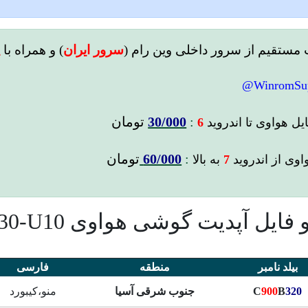
 مستقیم از سرور داخلی وین رام (
سرور ایران
)
و همراه با
پ
WinromSup
:
30/000
تومان
یل
هواوی تا اندروید
6
:
60/000
تومان
اوی از اندروید
7
به بالا
پدیت گوشی هواوی Honor 3C 4G H30-U10
بیلد نامبر
منطقه
فارسی
320
B
900
C
جنوب شرقی آسیا
منو،کیبورد