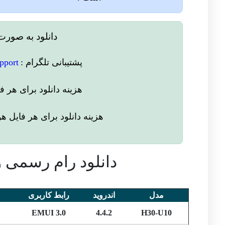
دانلود به صورت
پشتیبانی تلگرام :
port@
هزینه دانلود
برای هر فا
هزینه دانلود برای
هر فایل
هو
دانلود رام رسمی و فایل آ
مدل
اندروید
رابط کاربری
EMUI 3.0
4.4.2
H30-U10