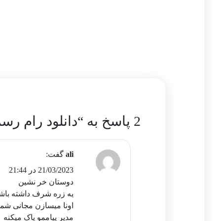
2 پاسخ به “دانلود رام رسمی و فایل آپدیت گوشی هواوی Honor 3C 4G H30-U10”
ali
گفت:
21/03/2023 در 21:44
دوستان خر نشین
یه زره شرف داشته باش
اونا میسازن مجانی شما
مدیر پیاممو پاک میکنه