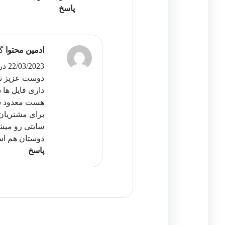
پاسخ
ادمین محتوا
گ
22/03/2023 در 18:29
دوست عزیز تما
داری فایل ها 
هست معدود سای
برای مشتریان 
سایتی رو میشن
دوستان هم است
پاسخ