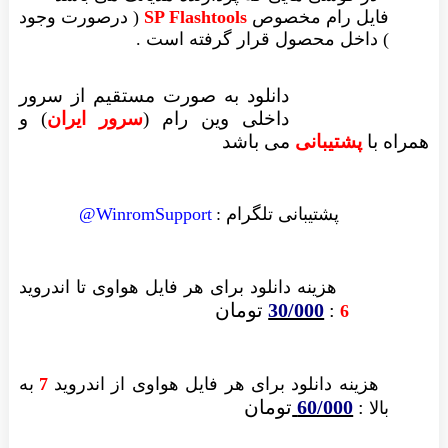
فایل رام مخصوص
SP Flashtools
( درصورت وجود
) داخل محصول قرار گرفته است .
دانلود به صورت مستقیم از سرور
داخلی وین رام (
سرور ایران
)
و
همراه با
پشتیبانی
می باشد
پشتیبانی تلگرام :
WinromSupport@
هزینه دانلود
برای هر فایل
هواوی تا اندروید
:
30/000
تومان
6
هزینه دانلود برای
هر فایل
هواوی از اندروید
7
به
:
60/000
تومان
بالا