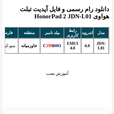
دانلود رام رسمی و فایل آپدیت تبلت
هواوی HonorPad 2 JDN-L01
رابط
مدل
اندروید
بیلد نامبر
منطقه
فارسی
کاربری
EMUI
JDN-
6.0
003
B
199
C
خاورمیانه
منو،کیبور
4.0
L01
آموزش نصب