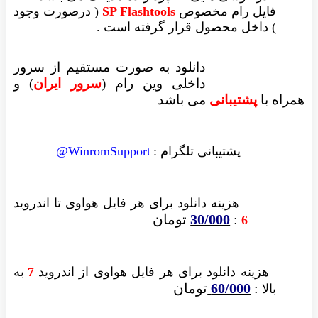
فایل رام مخصوص
SP Flashtools
( درصورت وجود
) داخل محصول قرار گرفته است .
دانلود به صورت مستقیم از سرور
داخلی وین رام (
سرور ایران
)
و
همراه با
پشتیبانی
می باشد
پشتیبانی تلگرام :
WinromSupport@
هزینه دانلود
برای هر فایل
هواوی تا اندروید
:
30/000
تومان
6
هزینه دانلود برای
هر فایل
هواوی از اندروید
7
به
:
60/000
تومان
بالا