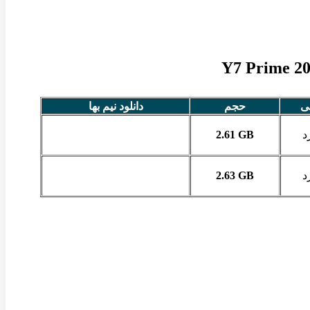
ی
حجم
دانلود نیم بها
د
2.61 GB
د
2.63 GB