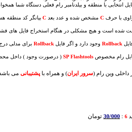
یل انتخابی با منطقه و بیلدنامبر رام فعلی دستگاه شما همخوانی 
واوی با حرف
C
مشخص شده و عدد بعد
C
بیانگر کد منطقه ه
 تست شده است و هیچ مشکلی در هنگام استخراج فایل های ف
ایل
Rollback
وجود دارد و اگر فایل
Rollback
برای مدلی درج 
 فایل رام مخصوص
SP Flashtools
( درصورت وجود ) داخل محصو
داخلی وین رام (
سرور ایران
)
و همراه با
پشتیبانی
می باشد
:
30/000
تومان
ید
6