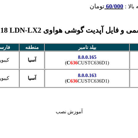
:
60/000
تومان
بالا
فایل آپدیت گوشی هواوی Y7 Prime 2018 LDN-LX2
بیلد نامبر
منطقه
فارس
8.0.0.165
آسیا
کیبور
C
636
CUSTC636D1)
(
8.0.0.163
آسیا
کیبور
C
636
CUSTC636D1)
(
آموزش نصب