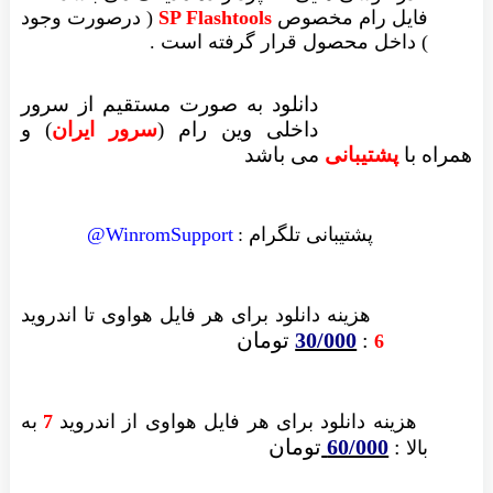
فایل رام مخصوص
SP Flashtools
( درصورت وجود
) داخل محصول قرار گرفته است .
دانلود به صورت مستقیم از سرور
داخلی وین رام (
سرور ایران
)
و
همراه با
پشتیبانی
می باشد
پشتیبانی تلگرام :
WinromSupport@
هزینه دانلود
برای هر فایل
هواوی تا اندروید
:
30/000
تومان
6
هزینه دانلود برای
هر فایل
هواوی از اندروید
7
به
:
60/000
تومان
بالا