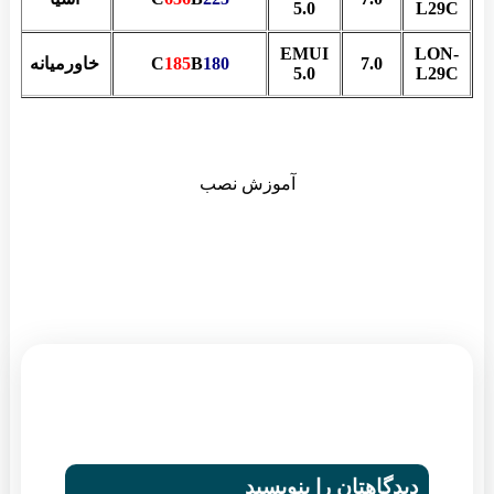
5.0
L29C
EMUI
LON-
7.0
180
B
185
C
خاورمیانه
م
5.0
L29C
آموزش نصب
دیدگاهتان را بنویسید