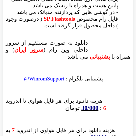
یین هست و همراه با ریسک می باشد .
در گوشی هایی که پردازنده مدیاتک می باشد
یل رام مخصوص
SP Flashtools
( درصورت وجود
داخل محصول قرار گرفته است .
دانلود به صورت مستقیم از سرور
داخلی وین رام (
سرور ایران
)
و
ا
پشتیبانی
می باشد
پشتیبانی تلگرام :
WinromSupport@
هزینه دانلود
برای هر فایل
هواوی تا اندروید
:
30/000
تومان
6
زینه دانلود برای
هر فایل
هواوی از اندروید
7
به