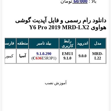
:
60/000
تومان
ا
د رام رسمی و فایل آپدیت گوشی
Y6 Pro
رابط
اندروید
بیلد نامبر
منطقه
فارسی
حجم
کاربری
2.25
9.1.0.290
EMUI
9.0.0
آسیا
کیبورد
GB
C
636
E5R3P1)
(
9.1.0
آموزش نصب