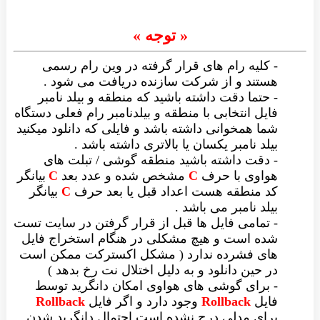
« توجه »
کلیه رام های قرار گرفته در وین رام رسمی
تند و از شرکت سازنده دریافت می شود .
حتما دقت داشته باشید که منطقه و بیلد نامبر
یل انتخابی با منطقه و بیلدنامبر رام فعلی دستگاه
ا همخوانی داشته باشد و فایلی که دانلود میکنید
لد نامبر یکسان یا بالاتری داشته باشد .
دقت داشته باشید منطقه گوشی / تبلت های
اوی با حرف
C
مشخص شده و عدد بعد
C
بیانگر
 منطقه هست اعداد قبل یا بعد حرف
C
بیانگر
لد نامبر می باشد .
تمامی فایل ها قبل از قرار گرفتن در سایت تست
ه است و هیچ مشکلی در هنگام استخراج فایل
ی فشرده ندارد ( مشکل اکسترکت ممکن است
 حین دانلود و به دلیل اختلال نت رخ بدهد )
برای گوشی های هواوی امکان دانگرید توسط
یل
Rollback
وجود دارد و اگر فایل
Rollback
ای مدلی درج نشده است احتمال دانگرید شدن