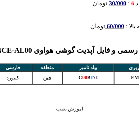
:
30/000
تومان
ید
6
:
60/000
تومان
بالا
می و فایل آپدیت گوشی هواوی Enjoy 6 NCE-AL00
ربری
بیلد نامبر
منطقه
فارسی
C
00
B
171
EMU
چین
کیبورد
آموزش نصب