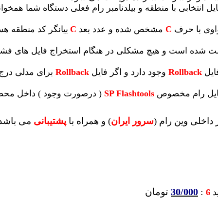
یل انتخابی با منطقه و بیلدنامبر رام فعلی دستگاه شما همخوانی 
واوی با حرف
C
مشخص شده و عدد بعد
C
بیانگر کد منطقه ه
 تست شده است و هیچ مشکلی در هنگام استخراج فایل های ف
ایل
Rollback
وجود دارد و اگر فایل
Rollback
برای مدلی درج 
 فایل رام مخصوص
SP Flashtools
( درصورت وجود ) داخل محصو
داخلی وین رام (
سرور ایران
)
و همراه با
پشتیبانی
می باشد
:
30/000
تومان
ید
6