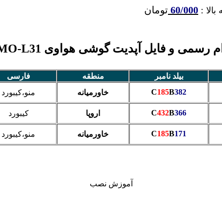
:
60/000
تومان
بالا
م رسمی و فایل آپدیت گوشی هواوی GT3 NMO-L31
بیلد نامبر
منطقه
فارسی
C
185
B
382
خاورمیانه
منو،کیبورد
C
432
B
366
اروپا
کیبورد
C
185
B
171
خاورمیانه
منو،کیبورد
آموزش نصب