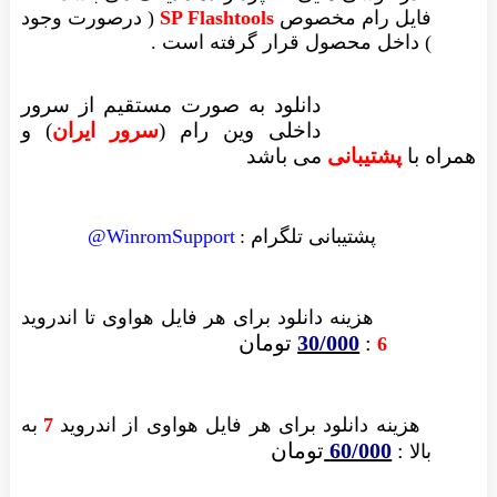
فایل رام مخصوص
SP Flashtools
( درصورت وجود
) داخل محصول قرار گرفته است .
دانلود به صورت مستقیم از سرور
داخلی وین رام (
سرور ایران
)
و
همراه با
پشتیبانی
می باشد
پشتیبانی تلگرام :
WinromSupport@
هزینه دانلود
برای هر فایل
هواوی تا اندروید
:
30/000
تومان
6
هزینه دانلود برای
هر فایل
هواوی از اندروید
7
به
:
60/000
تومان
بالا