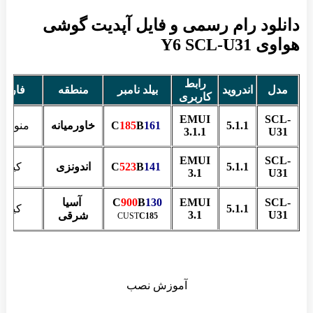
دانلود رام رسمی و فایل آپدیت گوشی
هواوی Y6 SCL-U31
رابط
مدل
اندروید
بیلد نامبر
منطقه
فارس
کاربری
EMUI
SCL-
5.1.1
C
161
B
185
خاورمیانه
منو،کیب
3.1.1
U31
EMUI
SCL-
5.1.1
C
141
B
523
اندونزی
کیبور
3.1
U31
SCL-
EMUI
130
B
900
C
آسیا
5.1.1
کیبور
3.1
U31
شرقی
CUST
C185
آموزش نصب