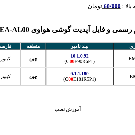
:
60/000
تومان
بالا
سمی و فایل آپدیت گوشی هواوی Nova 5 SEA-AL00
ری
بیلد نامبر
منطقه
فارس
10.1.0.92
EM
چین
کیبورد
C
00
E90R6P1)
(
9.1.1.180
EM
چین
کیبورد
C
00
E181R5P1)
(
آموزش نصب