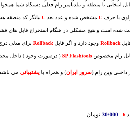
یل انتخابی با منطقه و بیلدنامبر رام فعلی دستگاه شما همخوانی 
واوی با حرف
C
مشخص شده و عدد بعد
C
بیانگر کد منطقه ه
 تست شده است و هیچ مشکلی در هنگام استخراج فایل های ف
ایل
Rollback
وجود دارد و اگر فایل
Rollback
برای مدلی درج 
 فایل رام مخصوص
SP Flashtools
( درصورت وجود ) داخل محصو
داخلی وین رام (
سرور ایران
)
و همراه با
پشتیبانی
می باشد
:
30/000
تومان
ید
6