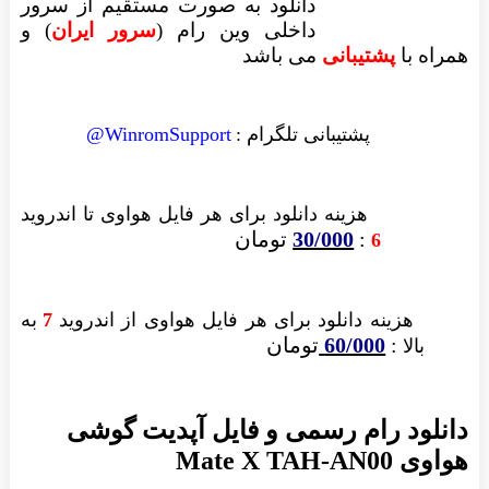
دانلود به صورت مستقیم از سرور
داخلی وین رام (
سرور ایران
)
و
همراه با
پشتیبانی
می باشد
پشتیبانی تلگرام :
WinromSupport@
هزینه دانلود
برای هر فایل
هواوی تا اندروید
:
30/000
تومان
6
هزینه دانلود برای
هر فایل
هواوی از اندروید
7
به
:
60/000
تومان
بالا
دانلود رام رسمی و فایل آپدیت گوشی
هواوی Mate X TAH-AN00