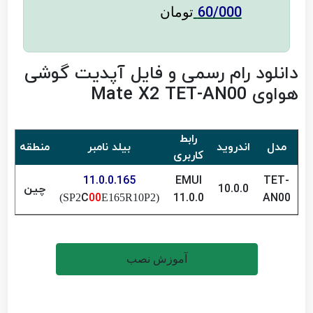
60/000
تومان
دانلود رام رسمی و فایل آپدیت گوشی
هواوی Mate X2 TET-AN00
رابط
مدل
اندروید
بیلد نامبر
منطقه
فا
کاربری
11.0.0.165
EMUI
TET-
10.0.0
چین
کیب
C
00
11.0.0
AN00
E165R10P2)
(SP2
آموزش نصب