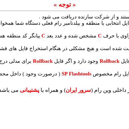
« توجه »
ستند و از شرکت سازنده دریافت می شود .
یل انتخابی با منطقه و بیلدنامبر رام فعلی دستگاه شما همخوانی 
واوی با حرف
C
مشخص شده و عدد بعد
C
بیانگر کد منطقه ه
 تست شده است و هیچ مشکلی در هنگام استخراج فایل های ف
ایل
Rollback
وجود دارد و اگر فایل
Rollback
برای مدلی درج 
 فایل رام مخصوص
SP Flashtools
( درصورت وجود ) داخل محصو
داخلی وین رام (
سرور ایران
)
و همراه با
پشتیبانی
می باشد