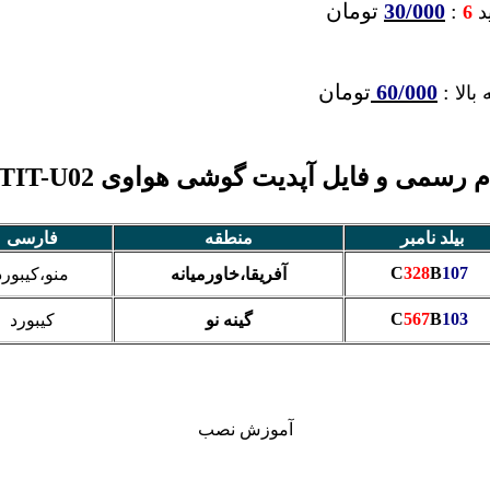
:
30/000
تومان
ید
6
:
60/000
تومان
بالا
 رسمی و فایل آپدیت گوشی هواوی Y6 Pro TIT-U02
بیلد نامبر
منطقه
فارسی
328
B
107
C
آفریقا،خاورمیانه
منو،کیبورد
567
B
103
C
گینه نو
کیبورد
آموزش نصب