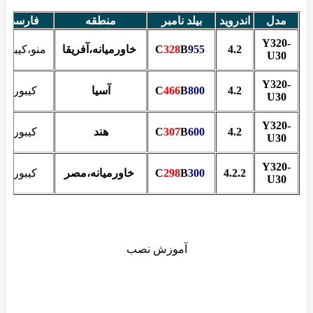
مدل
اندروید
بیلد نامبر
منطقه
فارسی
Y320-
4.2
C
955
B
328
خاورمیانه،آفریقا
منو،کیبورد
U30
Y320-
4.2
C
800
B
466
آسیا
کیبورد
U30
Y320-
4.2
C
600
B
307
هند
کیبورد
U30
Y320-
4.2.2
C
300
B
298
خاورمیانه،مصر
کیبورد
U30
آموزش نصب