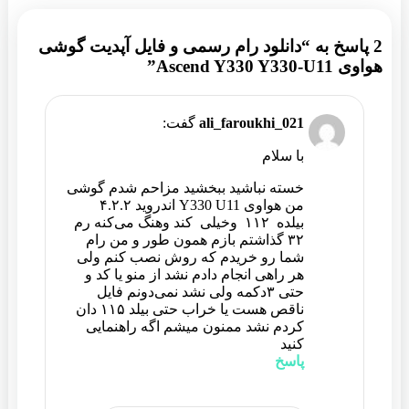
2 پاسخ به “دانلود رام رسمی و فایل آپدیت گوشی
هواوی Ascend Y330 Y330-U11”
ali_faroukhi_021
گفت:
با سلام
خسته نباشید ببخشید مزاحم شدم گوشی
من هواوی Y330 U11 اندروید ۴.۲.۲
بیلده ۱۱۲ وخیلی کند وهنگ می‌کنه رم
۳۲ گذاشتم بازم همون طور و من رام
شما رو خریدم که روش نصب کنم ولی
هر راهی انجام دادم نشد از منو یا کد و
حتی ۳دکمه ولی نشد نمی‌دونم فایل
ناقص هست یا خراب حتی بیلد ۱۱۵ دان
کردم نشد ممنون میشم اگه راهنمایی
کنید ‌‌
پاسخ