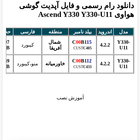
دانلود رام رسمی و فایل آپدیت گوشی
هواوی Ascend Y330 Y330-U11
مدل
اندروید
بیلد نامبر
منطقه
فارسی
حجم
Y330-
C
115
B
00
شمال
597
4.2.2
کیبورد
MB
U11
آفریقا
CUST
C405
639
00
B
112
C
Y330-
4.2.2
خاورمیانه
منو،کیبورد
MB
U11
CUST
C433
آموزش نصب