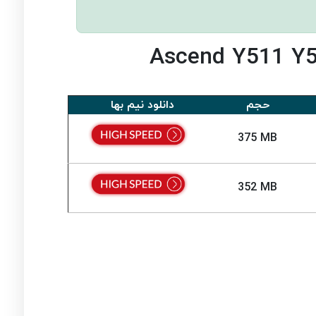
حجم
دانلود نیم بها
375 MB
352 MB