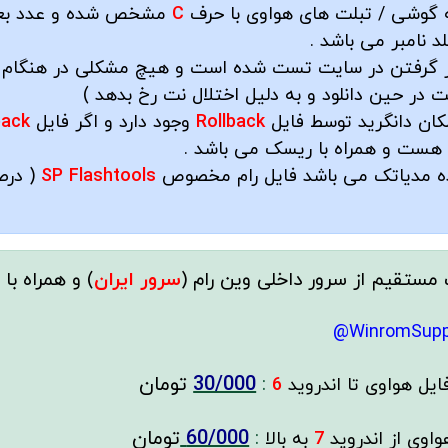
 گوشی / تبلت های هواوی با حرف
C
مشخص شده و عدد ب
لد نامبر می باشد .
رار گرفتن در سایت تست شده است و هیچ مشکلی در هنگام ا
 حین دانلود و به دلیل اختلال نت رخ بدهد )
کان دانگرید توسط فایل
Rollback
وجود دارد و اگر فایل
back
 هست و همراه با ریسک می باشد .
نده مدیاتک می باشد فایل رام مخصوص
SP Flashtools
( درص
 مستقیم از سرور داخلی وین رام (
سرور ایران
)
و همراه با
پ
WinromSupp
:
30/000
تومان
ایل
هواوی تا اندروید
6
:
60/000
تومان
واوی از اندروید
7
به بالا