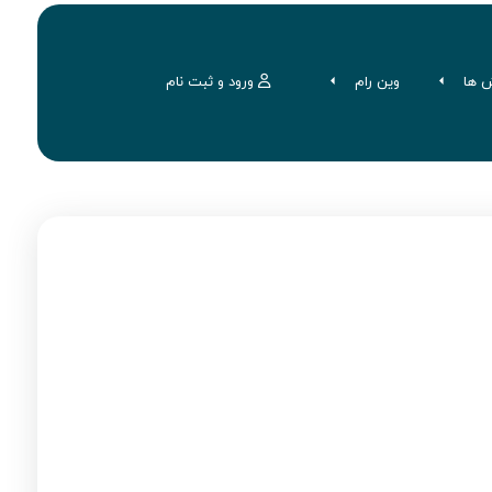
 ها
وین رام
ورود و ثبت نام