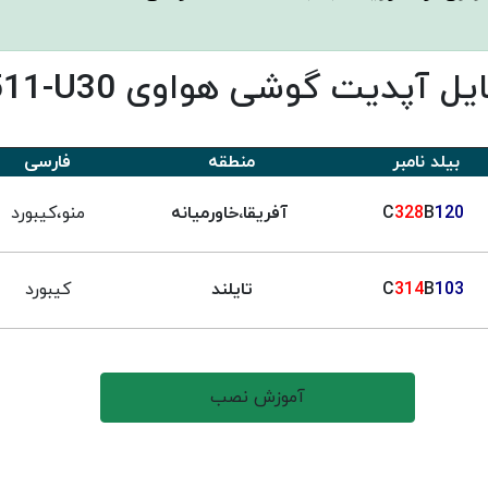
یت گوشی هواوی Ascend Y511 Y511-U30
بیلد نامبر
منطقه
فارسی
C
120
B
328
آفریقا،خاورمیانه
منو،کیبورد
C
103
B
314
تایلند
کیبورد
آموزش نصب