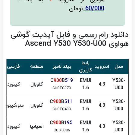
60/000
تومان
دانلود رام رسمی و فایل آپدیت گوشی
هواوی Ascend Y530 Y530-U00
رابط
مدل
اندروید
بیلد نامبر
منطقه
فارسی
کاربری
C
900
B
519
EMUI
Y530-
4.3
گلوبال
کیبورد
1.6
U00
CUST
C373
900
B
511
C
EMUI
Y530-
4.3
گلوبال
منو،کیبورد
1.6
U00
CUST
C433
900
B
195
C
EMUI
Y530-
4.3
اسپانیا
کیبورد
1.6
U00
CUST
C86