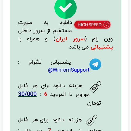
دانلود به صورت
مستقیم از سرور داخلی
وین رام (
سرور ایران
)
و همراه با
پشتیبانی
می باشد
پشتیبانی تلگرام :
WinromSupport@
هزینه دانلود
برای هر فایل
30/000
:
هواوی تا اندروید
6
تومان
هزینه دانلود برای
هر فایل
:
هواوی از اندروید
7
به بالا