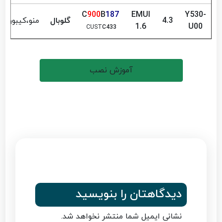
900
B
187
C
EMUI
Y530-
4.3
گلوبال
منو،کیبورد
1.6
U00
CUST
C433
آموزش نصب
دیدگاهتان را بنویسید
نشانی ایمیل شما منتشر نخواهد شد.