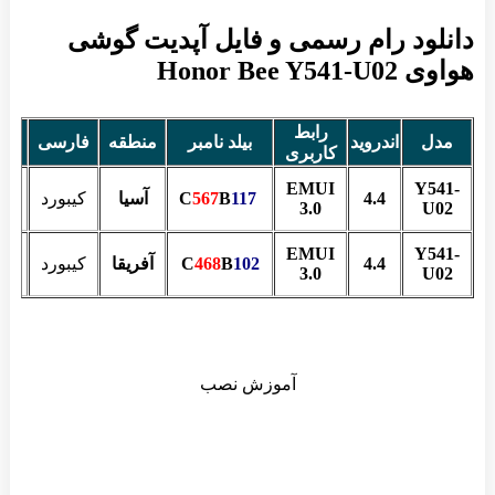
دانلود رام رسمی و فایل آپدیت گوشی
هواوی Honor Bee Y541-U02
رابط
مدل
اندروید
بیلد نامبر
منطقه
فارسی
حج
کاربری
97
EMUI
Y541-
4.4
C
117
B
567
آسیا
کیبورد
MB
3.0
U02
69
EMUI
Y541-
4.4
102
B
468
C
آفریقا
کیبورد
MB
3.0
U02
آموزش نصب