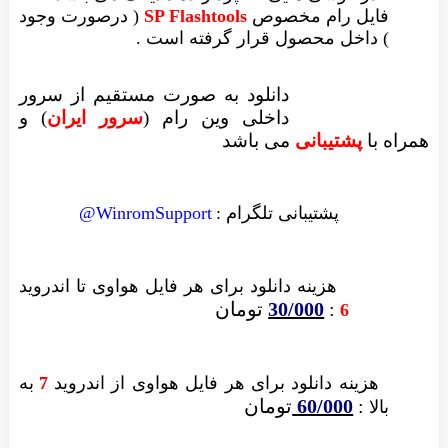
فایل رام مخصوص
SP Flashtools
( درصورت وجود
) داخل محصول قرار گرفته است .
دانلود به صورت مستقیم از سرور
داخلی وین رام (
سرور ایران
)
و
همراه با
پشتیبانی
می باشد
پشتیبانی تلگرام :
WinromSupport@
هزینه دانلود
برای هر فایل
هواوی تا اندروید
:
30/000
تومان
6
هزینه دانلود برای
هر فایل
هواوی از اندروید
7
به
:
60/000
تومان
بالا