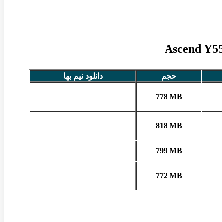
حجم
دانلود نیم بها
778 MB
818 MB
799 MB
772 MB