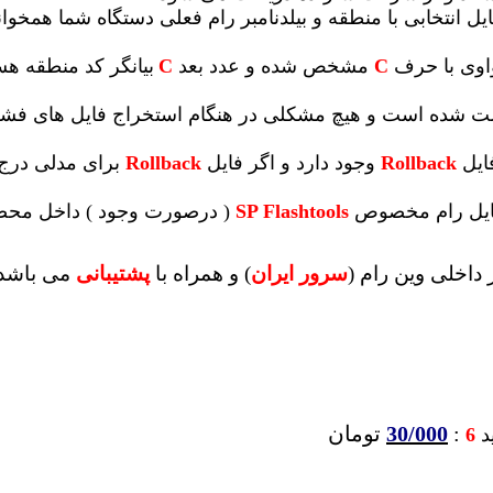
یل انتخابی با منطقه و بیلدنامبر رام فعلی دستگاه شما همخوانی 
واوی با حرف
C
مشخص شده و عدد بعد
C
بیانگر کد منطقه ه
 تست شده است و هیچ مشکلی در هنگام استخراج فایل های ف
ایل
Rollback
وجود دارد و اگر فایل
Rollback
برای مدلی درج 
 فایل رام مخصوص
SP Flashtools
( درصورت وجود ) داخل محصو
داخلی وین رام (
سرور ایران
)
و همراه با
پشتیبانی
می باشد
:
30/000
تومان
ید
6