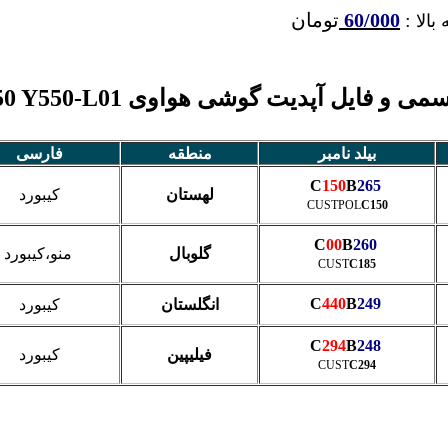
:
60/000
تومان
بالا
و فایل آپدیت گوشی هواوی Ascend Y550 Y550-L01
بیلد نامبر
منطقه
فارسی
C
150
B
265
لهستان
کیبورد
CUSTPOL
C150
00
B
260
C
گلوبال
منو،کیبورد
CUST
C185
440
B
249
C
انگلستان
کیبورد
294
B
248
C
فیلیپین
کیبورد
CUST
C294