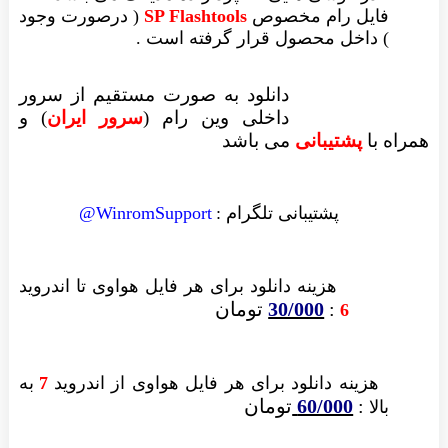
فایل رام مخصوص
SP Flashtools
( درصورت وجود
) داخل محصول قرار گرفته است .
دانلود به صورت مستقیم از سرور
داخلی وین رام (
سرور ایران
)
و
همراه با
پشتیبانی
می باشد
پشتیبانی تلگرام :
WinromSupport@
هزینه دانلود
برای هر فایل
هواوی تا اندروید
:
30/000
تومان
6
هزینه دانلود برای
هر فایل
هواوی از اندروید
7
به
:
60/000
تومان
بالا