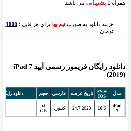
همراه با
پشتیبانی
می باشد
3000
:
هزینه دانلود به صورت
نیم بها
برای هر فایل
تومان
دانلود رایگان فریمور رسمی آیپد iPad 7
(2019)
نسخه
مدل
تاریخ عرضه
فارسی
حجم
دانلود رایگان
IOS
5.6
iPad
16.6
24.7.2023
کیبورد
GB
7