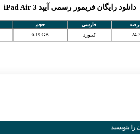
دانلود رایگان فریمور رسمی آیپد iPad Air 3
عرضه
فارسی
حجم
6.19 GB
24.
کیبورد
 را بنویسید