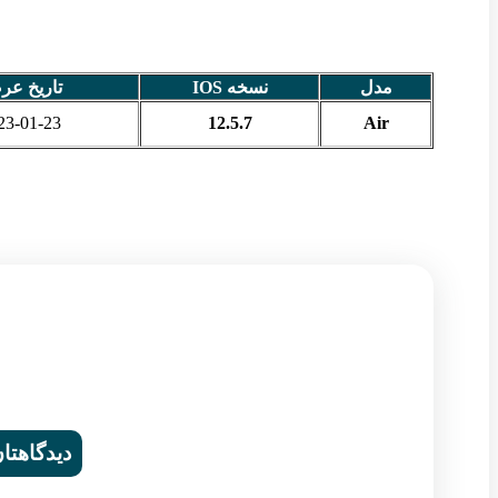
مدل
نسخه IOS
تاریخ عر
23-01-23
12.5.7
Air
دیدگاهتان