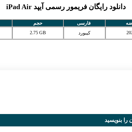
دانلود رایگان فریمور رسمی آیپد iPad Air
ضه
فارسی
حجم
2.75 GB
20
کیبورد
 را بنویسید