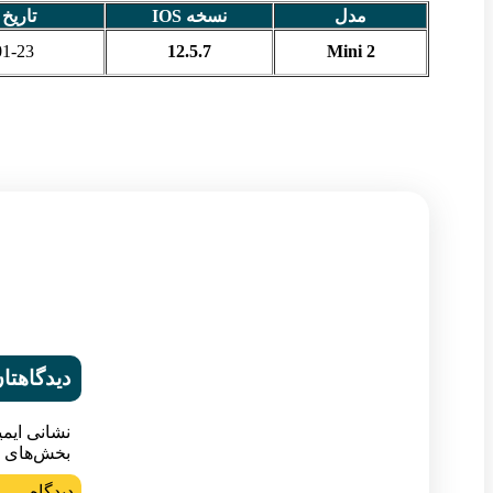
مدل
نسخه IOS
تاریخ
01-23
12.5.7
Mini 2
دیدگاهتان
نشانی ایم
بخش‌های م
د