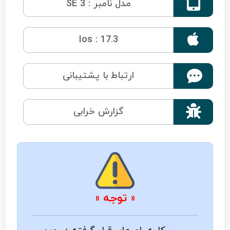

مدل نامبر : SE 3

Ios : 17.3
ارتباط با پشتیبانی

گزارش خرابی
« توجه »