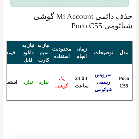
حذف دائمی Mi Account گوشی
شیائومی Poco C55
نیاز به
نیاز به
زمان
محدودیت
مدل
توضیحات
سیم
دانلود
قیمت
انجام
استفاده
کارت
فایل
سرویس
Poco
1 تا 24
یک
رسمی
ندارد
ندارد
استعلام
C55
ساعت
گوشی
شیائومی