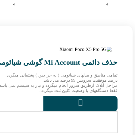
آموزش ها
وین رام
حذف دائمی Mi Account گوشی شیائومی POCO X5 Pro 5G
تمامی مناطق و مدلهای شیائومی ( به جز چین ) پشتیبانی میگردد.
درصد موفقیت سرویس 99 درصد می باشد.
مراحل آنلاک ازطریق سرور انجام میگردد و نیاز به سیستم نمی باشد
فقط دستگاههای با وضعیت کلین ثبت میگردد .
