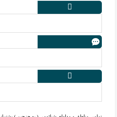


تمامی مناطق و مدلهای شیائومی ( به جزچین ) پشتیبانی