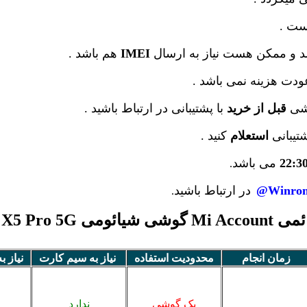
 و ممکن هست نیاز به ارسال
IMEI
هم باشد .
دت هزینه نمی باشد .
وشی
قبل از خرید
با پشتیبانی در ارتباط باشید .
شتیبانی
استعلام
کنید .
22:3
می باشد
.
Winrom
در ارتباط باشید
.
ئومی POCO X5 Pro 5G
زمان انجام
محدودیت استفاده
نیاز به سیم کارت
نیاز ب
یک گوشی
ندارد