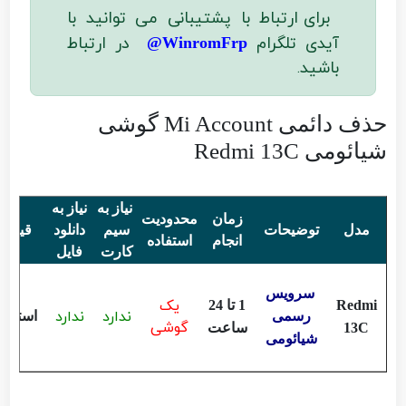
برای ارتباط با پشتیبانی می توانید با
آیدی تلگرام
در ارتباط
WinromFrp@
باشید
.
حذف دائمی Mi Account گوشی
شیائومی Redmi 13C
نیاز به
نیاز به
زمان
محدودیت
مدل
توضیحات
سیم
دانلود
قیمت
انجام
استفاده
کارت
فایل
سرویس
یک
Redmi
1 تا 24
ندارد
ندارد
رسمی
استعلا
گوشی
13C
ساعت
شیائومی