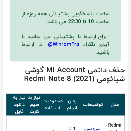
ساعت پاسخگویی پشتیبانی همه روزه از
ساعت
10
تا
22:30
می باشد
.
برای ارتباط با پشتیبانی می توانید با
آیدی تلگرام
WinromFrp@
در ارتباط
باشید
.
حذف دائمی Mi Account گوشی
شیائومی Redmi Note 8 (2021)
نیاز به
نیاز به
زمان
محدودیت
مدل
توضیحات
سیم
دانلود
قیم
انجام
استفاده
کارت
فایل
Redmi
سرویس
1 تا