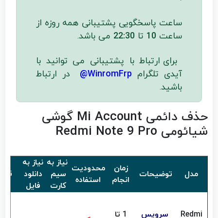
ساعت پاسخگویی پشتیبانی همه روزه از
ساعت
10
تا
22:30
می باشد
.
برای ارتباط با پشتیبانی می توانید با
آیدی تلگرام
WinromFrp@
در ارتباط
باشید
.
حذف دائمی Mi Account گوشی
شیائومی Redmi Note 9 Pro
نیاز به
نیاز به
زمان
محدودیت
مدل
توضیحات
سیم
دانلود
قیم
انجام
استفاده
کارت
فایل
Redmi
سرویس
1 تا