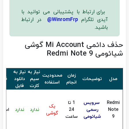
برای ارتباط با پشتیبانی می توانید با
آیدی تلگرام
WinromFrp@
در ارتباط
باشید
.
حذف دائمی Mi Account گوشی
شیائومی Redmi Note 9
نیاز به
نیاز به
زمان
محدودیت
مدل
توضیحات
سیم
دانلود
قیم
انجام
استفاده
کارت
فایل
Redmi
سرویس
1 تا
یک
Note
رسمی
24
ندارد
ندارد
استعل
گوشی
9
شیائومی
ساعت