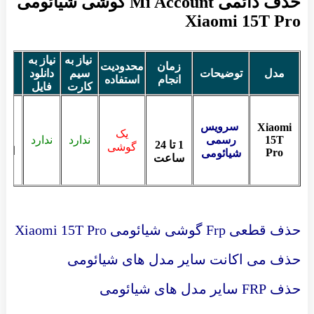
حذف دائمی Mi Account گوشی شیائومی
Xiaomi 15T Pro
نیاز به
نیاز به
زمان
محدودیت
مدل
توضیحات
سیم
دانلود
قی
انجام
استفاده
کارت
فایل
سرویس
Xiaomi
یک
15T
رسمی
ندارد
ندارد
1 تا 24
گوشی
است
Pro
شیائومی
ساعت
حذف قطعی Frp گوشی شیائومی Xiaomi 15T Pr
o
حذف می اکانت سایر مدل های شیائومی
حذف FRP سایر مدل های شیائومی