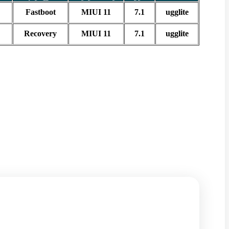
Fastboot
MIUI 11
7.1
ugglite
Recovery
MIUI 11
7.1
ugglite