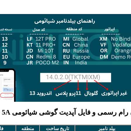
ام رسمی و فایل آپدیت گوشی شیائومی Redmi Note 5A
بیلد نامبر
تاریخ ساخت
منطقه
فا