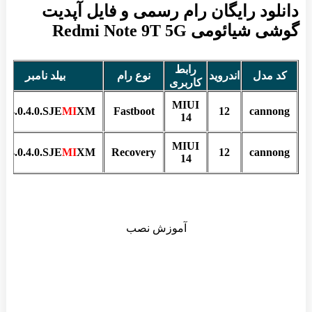
دانلود رایگان رام رسمی و فایل آپدیت
گوشی شیائومی Redmi Note 9T 5G
رابط
کد مدل
اندروید
نوع رام
بیلد نامبر
کاربری
MIUI
V14.0.4.0.SJE
MI
XM
Fastboot
12
cannong
14
MIUI
V14.0.4.0.SJE
MI
XM
Recovery
12
cannong
14
آموزش نصب