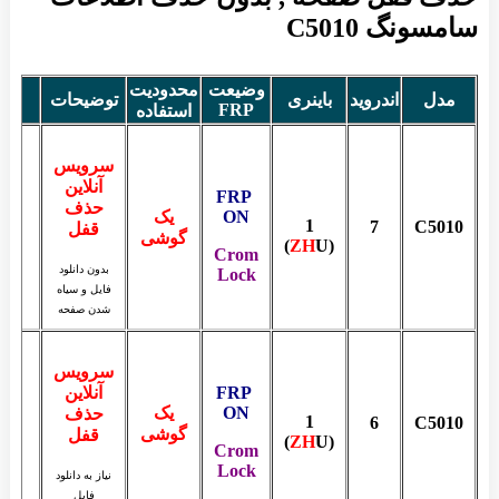
سامسونگ C5010
وضیعت
محدودیت
مدل
اندروید
باینری
توضیحات
FRP
استفاده
سرویس
آنلاین
FRP
حذف
ON
یک
1
7
C5010
قفل
گوشی
ZH
U)
(
Crom
بدون دانلود
Lock
فایل و سیاه
شدن صفحه
سرویس
FRP
آنلاین
ON
یک
حذف
1
6
C5010
گوشی
قفل
ZH
U)
(
Crom
Lock
نیاز به دانلود
فایل