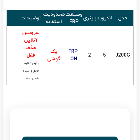
وضیعت
محدودیت
مدل
اندروید
باینری
توضیحات
خری
FRP
استفاده
سرویس
آنلاین
حذف
FRP
یک
J200G
5
2
قفل
ON
گوشی
بدون دانلود
فایل و سیاه
شدن صفحه